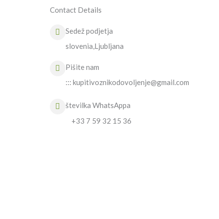
Contact Details
Sedež podjetja
slovenia,Ljubljana
Pišite nam
::: kupitivoznikodovoljenje@gmail.com
številka WhatsAppa
+33 7 59 32 15 36