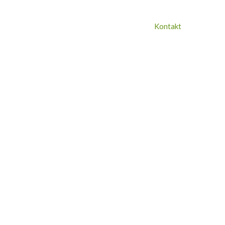
vozniško dovoljenje
O nas
Storitve
Kontakt
pitov, kar iz