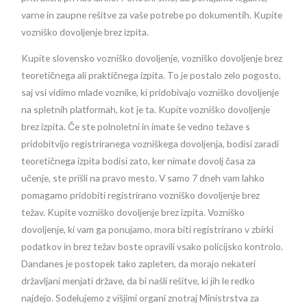
varne in zaupne rešitve za vaše potrebe po dokumentih. Kupite
vozniško dovoljenje brez izpita.
Kupite slovensko vozniško dovoljenje, vozniško dovoljenje brez
teoretičnega ali praktičnega izpita. To je postalo zelo pogosto,
saj vsi vidimo mlade voznike, ki pridobivajo vozniško dovoljenje
na spletnih platformah, kot je ta. Kupite vozniško dovoljenje
brez izpita. Če ste polnoletni in imate še vedno težave s
pridobitvijo registriranega vozniškega dovoljenja, bodisi zaradi
teoretičnega izpita bodisi zato, ker nimate dovolj časa za
učenje, ste prišli na pravo mesto. V samo 7 dneh vam lahko
pomagamo pridobiti registrirano vozniško dovoljenje brez
težav. Kupite vozniško dovoljenje brez izpita. Vozniško
dovoljenje, ki vam ga ponujamo, mora biti registrirano v zbirki
podatkov in brez težav boste opravili vsako policijsko kontrolo.
Dandanes je postopek tako zapleten, da morajo nekateri
državljani menjati države, da bi našli rešitve, ki jih le redko
najdejo. Sodelujemo z višjimi organi znotraj Ministrstva za