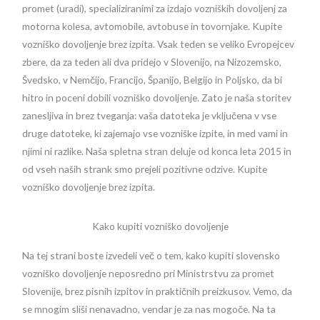
promet (uradi), specializiranimi za izdajo vozniških dovoljenj za
motorna kolesa, avtomobile, avtobuse in tovornjake. Kupite
vozniško dovoljenje brez izpita. Vsak teden se veliko Evropejcev
zbere, da za teden ali dva pridejo v Slovenijo, na Nizozemsko,
Švedsko, v Nemčijo, Francijo, Španijo, Belgijo in Poljsko, da bi
hitro in poceni dobili vozniško dovoljenje. Zato je naša storitev
zanesljiva in brez tveganja: vaša datoteka je vključena v vse
druge datoteke, ki zajemajo vse vozniške izpite, in med vami in
njimi ni razlike. Naša spletna stran deluje od konca leta 2015 in
od vseh naših strank smo prejeli pozitivne odzive. Kupite
vozniško dovoljenje brez izpita.
Kako kupiti vozniško dovoljenje
Na tej strani boste izvedeli več o tem, kako kupiti slovensko
vozniško dovoljenje neposredno pri Ministrstvu za promet
Slovenije, brez pisnih izpitov in praktičnih preizkusov. Vemo, da
se mnogim sliši nenavadno, vendar je za nas mogoče. Na ta