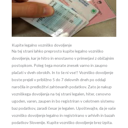
Kupite legalno vozniško dovoljenje
Na tej strani lahko preprosto kupite legalno vozniško
dovoljenje, kar je hitro in enostavno v primerjavi z običajnim
postopkom. Poleg tega morate znesek varno in zaupno
plačati v dveh obrokih. In to še ni vse!! Vozniško dovoljenje
boste prejeli v približno 5 do 7 delovnih dneh po oddaji
naročila in predložitvi zahtevanih podatkov. Zato je nakup
vozniškega dovoljenja na tej strani legalen, hiter, cenovno
ugoden, varen, zaupen in bo registriran v celotnem sistemu
baz podatkov, zaradi česar je legalen. Upoštevajte, da je vaše
vozniško dovoljenje legalno in registrirano v arhivih in bazah
podatkov Slovenije. Kupite vozniško dovoljenje brez izpita.