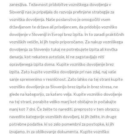
zanesljiva. Težavnost pridobitve vozniškega dovoljenja v
Sloveniji nas je pripeljala do razvoja prefinjene strategije za
vozniška dovoljenja. Naše poslanstvo je omogočiti vsem
državljanom te države ali priseljencem, da pridobijo vozniško
dovoljenje v Sloveniji in Evropi brez izpita. In to zaradi praktičnih
vozniških veščin, ki jih toplo priporočamo. Za nakup vozniškega
dovoljenja za Slovenijo tukaj ne potrebujete izpita ali kovčka
denarja, kot nekatere avtošole, ki ne zagotavljajo niti
opravljenega izpita doma. Kupite vozniško dovoljenje brez
izpita. Zato kupite vozniško dovoljenje pri nas zdaj, naj vaše
sanje spremenimo v resničnost. Zato lahko na tej strani kupite
vozniško dovoljenje za Slovenijo brez izpita in brez stresa, ne
glede na kategorijo, za katero velja. Kupite vozniško dovoljenje
na tej strani, porabite veliko manj kot običajno in počakajte
manj kot 7 dni. Če želite to narediti, preprosto v tem obrazcu
navedite kategorije vozniških dovoljenj, ki jih želite, in druge
potrebne podatke, ki so zelo pomembni za postopke, ki jih
izvajamo, in za oblikovanje dokumenta. Kupite vozniško