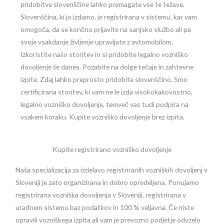
pridobitve slovenščine lahko premagate vse te težave.
Slovenščina, ki jo izdamo, je registrirana v sistemu, kar vam
omogoča, da se končno prijavite na sanjsko službo ali pa
svoje vsakdanje življenje upravljate z avtomobilom.
Izkoristite našo storitev in si pridobite legalno vozniško
dovoljenje še danes. Pozabite na dolge tečaje in zahtevne
izpite. Zdaj lahko preprosto pridobite slovenščino. Smo
certificirana storitev, ki vam ne le izda visokokakovostno,
legalno vozniško dovoljenje, temveč vas tudi podpira na
vsakem koraku. Kupite vozniško dovoljenje brez izpita.
Kupite registrirano vozniško dovoljenje
Naša specializacija za izdelavo registriranih vozniških dovoljenj v
Sloveniji je zato organizirana in dobro opredeljena. Ponujamo
registrirana vozniška dovoljenja v Sloveniji, registrirana v
uradnem sistemu baz podatkov in 100 % veljavna. Če niste
opravili vozniškega izpita ali vam je prevozno podjetje odvzelo