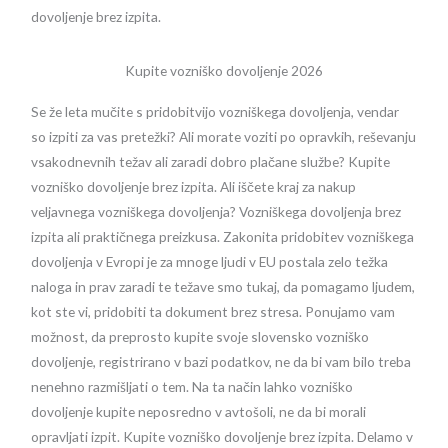
dovoljenje brez izpita.
Kupite vozniško dovoljenje 2026
Se že leta mučite s pridobitvijo vozniškega dovoljenja, vendar
so izpiti za vas pretežki? Ali morate voziti po opravkih, reševanju
vsakodnevnih težav ali zaradi dobro plačane službe? Kupite
vozniško dovoljenje brez izpita. Ali iščete kraj za nakup
veljavnega vozniškega dovoljenja? Vozniškega dovoljenja brez
izpita ali praktičnega preizkusa. Zakonita pridobitev vozniškega
dovoljenja v Evropi je za mnoge ljudi v EU postala zelo težka
naloga in prav zaradi te težave smo tukaj, da pomagamo ljudem,
kot ste vi, pridobiti ta dokument brez stresa. Ponujamo vam
možnost, da preprosto kupite svoje slovensko vozniško
dovoljenje, registrirano v bazi podatkov, ne da bi vam bilo treba
nenehno razmišljati o tem. Na ta način lahko vozniško
dovoljenje kupite neposredno v avtošoli, ne da bi morali
opravljati izpit. Kupite vozniško dovoljenje brez izpita. Delamo v