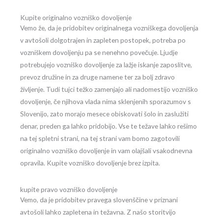
Kupite originalno vozniško dovoljenje
Vemo že, da je pridobitev originalnega vozniškega dovoljenja
v avtošoli dolgotrajen in zapleten postopek, potreba po
vozniškem dovoljenju pa se nenehno povečuje. Ljudje
potrebujejo vozniško dovoljenje za lažje iskanje zaposlitve,
prevoz družine in za druge namene ter za bolj zdravo
življenje. Tudi tujci težko zamenjajo ali nadomestijo vozniško
dovoljenje, če njihova vlada nima sklenjenih sporazumov s
Slovenijo, zato morajo mesece obiskovati šolo in zaslužiti
denar, preden ga lahko pridobijo. Vse te težave lahko rešimo
na tej spletni strani, na tej strani vam bomo zagotovili
originalno vozniško dovoljenje in vam olajšali vsakodnevna
opravila. Kupite vozniško dovoljenje brez izpita.
kupite pravo vozniško dovoljenje
Vemo, da je pridobitev pravega slovenščine v priznani
avtošoli lahko zapletena in težavna. Z našo storitvijo