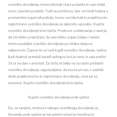
vozniško dovoljenje, bomo izbrisali stare podatke in vam izdali
novo z jasnimi podatki. Tudi na avtobusu, kjer ste imeli težave s
prometnimi organi ali policijo, bomo vse izbrisali in prejeli boste
registrirano vozniško dovoljenje za zakonito uporabo. Kupite
vozniško dovoljenje brez izpita. Prednost sodelovanja z nami je,
da ste lahko prepričani, da vam lahko organ izdaje v vašem
mestu podaljša vozniško dovoljenje po izteku njegove
veljavnosti. Čeprav bi vsi radi kupili vozniško dovoljenje, večina
ljudi dvakrat premisli zaradi razlogov, kot je cena, in raje preživi
16 ur na dan v avtošoli. Za tiste, ki želijo na ta način pridobiti
vozniško dovoljenje, zagotavljamo, da boste pri nas v sedmih
dneh prejeli pristno in registrirano dovoljenje, cene pa so
razumne. Kupite vozniško dovoljenje brez izpita.
Kupite vozniško dovoljenje prek spleta
Da, ne sanjate, možnost nakupa vozniškega dovoljenja za
Slovenijo prek spleta na tej spletni strani je resnična in