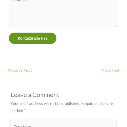
e
p
k
g
o
a
o
r
W
r
o
h
i
č
a
j
Kontaktirajte Nas
i
t
a
l
s
o
A
*
p
p
←
Previous Post
Next Post
→
a
Leave a Comment
Your email address will not be published.
Required fields are
marked
*
Type