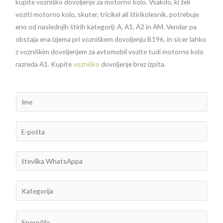
kupite vozniško dovoljenje za motorno kolo. Vsakdo, ki želi
voziti motorno kolo, skuter, tricikel ali štirikolesnik, potrebuje
eno od naslednjih štirih kategorij: A, A1, A2 in AM. Vendar pa
obstaja ena izjema pri vozniškem dovoljenju B196, in sicer lahko
z vozniškim dovoljenjem za avtomobil vozite tudi motorno kolo
razreda A1. Kupite
vozniško
dovoljenje brez izpita.
I
m
e
E
-
p
š
o
t
š
e
K
t
v
a
a
i
t
*
S
l