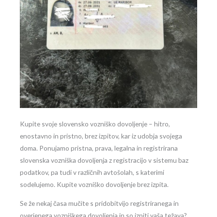
Kupite svoje slovensko vozniško dovoljenje – hitro,
enostavno in pristno, brez izpitov, kar iz udobja svojega
doma. Ponujamo pristna, prava, legalna in registrirana
slovenska vozniška dovoljenja z registracijo v sistemu baz
podatkov, pa tudi v različnih avtošolah, s katerimi
sodelujemo. Kupite vozniško dovoljenje brez izpita.
Se že nekaj časa mučite s pridobitvijo registriranega in
overjenega vozniškega dovoljenja in so izpiti vaša težava?