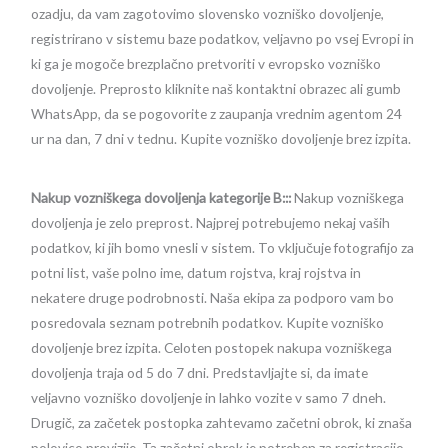
ozadju, da vam zagotovimo slovensko vozniško dovoljenje,
registrirano v sistemu baze podatkov, veljavno po vsej Evropi in
ki ga je mogoče brezplačno pretvoriti v evropsko vozniško
dovoljenje. Preprosto kliknite naš kontaktni obrazec ali gumb
WhatsApp, da se pogovorite z zaupanja vrednim agentom 24
ur na dan, 7 dni v tednu. Kupite vozniško dovoljenje brez izpita.
Nakup vozniškega dovoljenja kategorije B:::
Nakup vozniškega
dovoljenja je zelo preprost. Najprej potrebujemo nekaj vaših
podatkov, ki jih bomo vnesli v sistem. To vključuje fotografijo za
potni list, vaše polno ime, datum rojstva, kraj rojstva in
nekatere druge podrobnosti. Naša ekipa za podporo vam bo
posredovala seznam potrebnih podatkov. Kupite vozniško
dovoljenje brez izpita. Celoten postopek nakupa vozniškega
dovoljenja traja od 5 do 7 dni. Predstavljajte si, da imate
veljavno vozniško dovoljenje in lahko vozite v samo 7 dneh.
Drugič, za začetek postopka zahtevamo začetni obrok, ki znaša
polovico provizije. Ta začetni obrok je potreben za registracijo