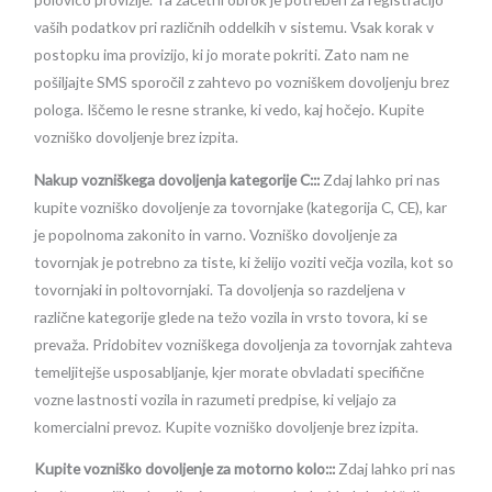
vaših podatkov pri različnih oddelkih v sistemu. Vsak korak v
postopku ima provizijo, ki jo morate pokriti. Zato nam ne
pošiljajte SMS sporočil z zahtevo po vozniškem dovoljenju brez
pologa. Iščemo le resne stranke, ki vedo, kaj hočejo. Kupite
vozniško dovoljenje brez izpita.
Nakup vozniškega dovoljenja kategorije C:::
Zdaj lahko pri nas
kupite vozniško dovoljenje za tovornjake (kategorija C, CE), kar
je popolnoma zakonito in varno. Vozniško dovoljenje za
tovornjak je potrebno za tiste, ki želijo voziti večja vozila, kot so
tovornjaki in poltovornjaki. Ta dovoljenja so razdeljena v
različne kategorije glede na težo vozila in vrsto tovora, ki se
prevaža. Pridobitev vozniškega dovoljenja za tovornjak zahteva
temeljitejše usposabljanje, kjer morate obvladati specifične
vozne lastnosti vozila in razumeti predpise, ki veljajo za
komercialni prevoz. Kupite vozniško dovoljenje brez izpita.
Kupite vozniško dovoljenje za motorno kolo:::
Zdaj lahko pri nas