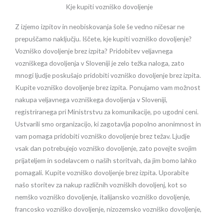
Kje kupiti vozniško dovoljenje
Z izjemo izpitov in neobiskovanja šole še vedno ničesar ne
prepuščamo naključju. Iščete, kje kupiti vozniško dovoljenje?
Vozniško dovoljenje brez izpita? Pridobitev veljavnega
vozniškega dovoljenja v Sloveniji je zelo težka naloga, zato
mnogi ljudje poskušajo pridobiti vozniško dovoljenje brez izpita.
Kupite vozniško dovoljenje brez izpita. Ponujamo vam možnost
nakupa veljavnega vozniškega dovoljenja v Sloveniji,
registriranega pri Ministrstvu za komunikacije, po ugodni ceni.
Ustvarili smo organizacijo, ki zagotavlja popolno anonimnost in
vam pomaga pridobiti vozniško dovoljenje brez težav. Ljudje
vsak dan potrebujejo vozniško dovoljenje, zato povejte svojim
prijateljem in sodelavcem o naših storitvah, da jim bomo lahko
pomagali. Kupite vozniško dovoljenje brez izpita. Uporabite
našo storitev za nakup različnih vozniških dovoljenj, kot so
nemško vozniško dovoljenje, italijansko vozniško dovoljenje,
francosko vozniško dovoljenje, nizozemsko vozniško dovoljenje,