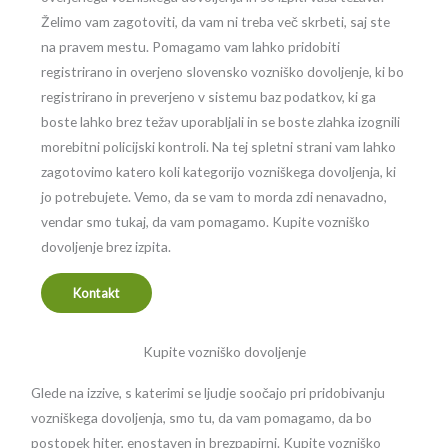
Želimo vam zagotoviti, da vam ni treba več skrbeti, saj ste
na pravem mestu. Pomagamo vam lahko pridobiti
registrirano in overjeno slovensko vozniško dovoljenje, ki bo
registrirano in preverjeno v sistemu baz podatkov, ki ga
boste lahko brez težav uporabljali in se boste zlahka izognili
morebitni policijski kontroli. Na tej spletni strani vam lahko
zagotovimo katero koli kategorijo vozniškega dovoljenja, ki
jo potrebujete. Vemo, da se vam to morda zdi nenavadno,
vendar smo tukaj, da vam pomagamo. Kupite vozniško
dovoljenje brez izpita.
Kontakt
Kupite vozniško dovoljenje
Glede na izzive, s katerimi se ljudje soočajo pri pridobivanju
vozniškega dovoljenja, smo tu, da vam pomagamo, da bo
postopek hiter, enostaven in brezpapirni. Kupite vozniško