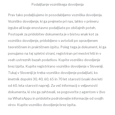
Podaljšanje vozniškega dovoljenja
Prav tako podaljšujemo in posodabljamo vozniška dovoljenja.
Vozniško dovoljenje, ki ga prejmete pri nas, lahko v primeru
izgube ali kraje enostavno podaljšate po običajnih poteh.
Postopek za pridobitev dokumenta je v bistvu enak kot za
vozniško dovoljenje, pridobljeno v avtošoli po opravljenem
teoretičnem in praktičnem izpitu. Poleg tega je dokument, ki ga
ponujamo na tej spletni strani, registriran pri mestni hiši in v
vseh ustreznih bazah podatkov. Kupite vozniško dovoljenje
brez izpita. Kupite registrirano vozniško dovoljenje v Sloveniji.
Tukaj v Sloveniji je treba vozniško dovoljenje podaljšati, ko
imetnik dopolni 30, 40, 60, 65 in 70 let starosti (vsaki dve leti
od 60. leta starosti naprej). Za več informacij o veljavnosti
dokumenta, ki ste ga zahtevali, se pogovorite z agentom v živo
na WhatsAppu in pridobite podrobnejše informacije od svojih
virov. Kupite vozniško dovoljenje brez izpita.