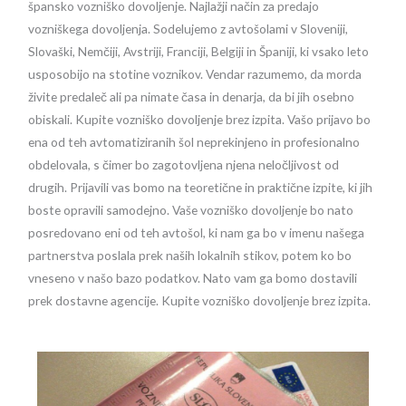
špansko vozniško dovoljenje. Najlažji način za predajo
vozniškega dovoljenja. Sodelujemo z avtošolami v Sloveniji,
Slovaški, Nemčiji, Avstriji, Franciji, Belgiji in Španiji, ki vsako leto
usposobijo na stotine voznikov. Vendar razumemo, da morda
živite predaleč ali pa nimate časa in denarja, da bi jih osebno
obiskali. Kupite vozniško dovoljenje brez izpita. Vašo prijavo bo
ena od teh avtomatiziranih šol neprekinjeno in profesionalno
obdelovala, s čimer bo zagotovljena njena neločljivost od
drugih. Prijavili vas bomo na teoretične in praktične izpite, ki jih
boste opravili samodejno. Vaše vozniško dovoljenje bo nato
posredovano eni od teh avtošol, ki nam ga bo v imenu našega
partnerstva poslala prek naših lokalnih stikov, potem ko bo
vneseno v našo bazo podatkov. Nato vam ga bomo dostavili
prek dostavne agencije. Kupite vozniško dovoljenje brez izpita.