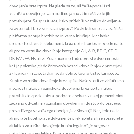
dovoljenje brez izpita. Ne glede na to, ali želite podaljšati
vozniško dovoljenje, vam nudimo jasnost in rešitve, ki jih
potrebujete. Se sprašujete, kako pridobiti vozniško dovoljenje
za avtomobil brez stresa ali izpitov? Poskrbeli smo za vas. Naša
platforma ponuja brezhibno in varno izkušnjo, kjer lahko
preprosto izberete dokument, ki ga potrebujete, ne glede na to,
ali gre za vozniško dovoljenje kategorije A1, A, B, BE, C, CE, D,
DE, FA1, FA, FB ali G. Pojasnjujemo tudi pogoste dvoumnosti,
kot je polemika glede črkovanja besed »dovoljenje« v primerjavi
z »licenca«, in zagotavljamo, da dobite točno tisto, kar iščete.
Kupite vozniško dovoljenje brez izpita. Naše storitve vključujejo
možnost nakupa vozniškega dovoljenja brez izpita, nakup
potnih listov prek spleta, podporo osebam z manj pomembnimi
začasno odvzetimi vozniškimi dovoljenji in dostop do pravega,
preverljivega vozniškega dovoljenja v Sloveniji. Ne glede na to,
ali morate kupiti prave dokumente prek spleta ali se sprašujete,
ali lahko vozniško dovoljenje kupim legalno?, je odgovor
pritrdilen, pri nas lahko. Ponosni smo, da ponujamo legalne,