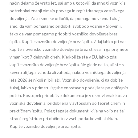
način delamo že vrsto let, saj smo ugotovili, da mnogi vozniki s
potrebnimi znanji nimajo pravega in registriranega vozniškega
dovoljenja. Zato smo se odločili, da pomagamo vsem. Tukaj
smo, da vam pomagamo pridobiti svobodo vožnje v Sloveniji,
tako da vam pomagamo pridobiti vozniško dovoljenje brez
izpita. Kupite vozniško dovoljenje brez izpita. Zdaj lahko pri nas
kupite slovensko vozniško dovoljenje brez stresa in ga prejmete
v manj kot 7 delovnih dneh. Kjerkoli že ste v EU, lahko zdaj
kupite vozniško dovoljenje brez izpita. Ne glede na to, ali ste s
severa ali juga, vzhoda ali zahoda, nakup vozniškega dovoljenja
leta 2026 še nikoli ni bil lažji. Vozniško dovoljenje, ki ga dobite
tukaj, lahko v primeru izgube enostavno podaljšate po običajnih
poteh. Postopek pridobitve dokumenta je v osnovi enak kot za
vozniška dovoljenja, pridobljena v avtošolah po teoretičnem in
praktičnem izpitu. Poleg tega je dokument, ki je na voljo na tej
strani, registriran pri občini in v vseh podatkovnih zbirkah.
Kupite vozniško dovoljenje brez izpita.