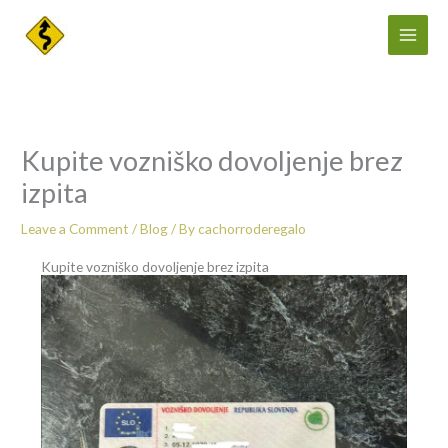
Skip
to
content
Kupite vozniško dovoljenje brez
izpita
Leave a Comment
/
Blog
/ By
cachorroderegalo
Kupite vozniško dovoljenje brez izpita