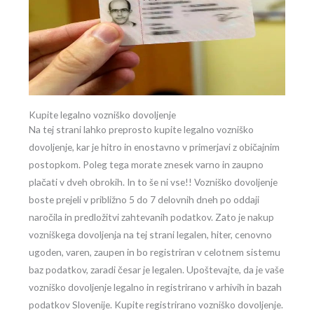
Kupite legalno vozniško dovoljenje
Na tej strani lahko preprosto kupite legalno vozniško
dovoljenje, kar je hitro in enostavno v primerjavi z običajnim
postopkom. Poleg tega morate znesek varno in zaupno
plačati v dveh obrokih. In to še ni vse!! Vozniško dovoljenje
boste prejeli v približno 5 do 7 delovnih dneh po oddaji
naročila in predložitvi zahtevanih podatkov. Zato je nakup
vozniškega dovoljenja na tej strani legalen, hiter, cenovno
ugoden, varen, zaupen in bo registriran v celotnem sistemu
baz podatkov, zaradi česar je legalen. Upoštevajte, da je vaše
vozniško dovoljenje legalno in registrirano v arhivih in bazah
podatkov Slovenije. Kupite registrirano vozniško dovoljenje.