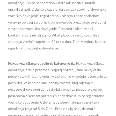
dovoljenje kupite neposredno v avtošoli, ne da bi morali
opravljati izpit. Delamo v ozadju, da vam zagotovimo slovensko
vozniško dovoljenje, registrirano v sistemu baze podatkov,
veljavno po vsej Evropi in ki ga je mogoče brezplačno pretvoriti
v evropsko vozniško dovoljenje. Preprosto kliknite naš
kontaktni obrazec ali gumb WhatsApp, da se pogovorite z
zaupanja vrednim agentom 24 ur na dan, 7 dni v tednu. Kupite
registrirano vozniško dovoljenje.
Nakup vozniškega dovoljenja kategorije B:::
Nakup vozniškega
dovoljenja je zelo preprost. Najprej potrebujemo nekaj vaših
podatkov, ki jih bomo vnesli v sistem. To vključuje fotografijo za
potni list, vaše polno ime, datum rojstva, kraj rojstva in
nekatere druge podrobnosti. Naša ekipa za podporo vam bo
posredovala seznam potrebnih podatkov. Kupite registrirano
vozniško dovoljenje. Celoten postopek nakupa vozniškega
dovoljenja traja od 5 do 7 dni. Predstavljajte si, da imate
veljavno vozniško dovoljenje in lahko vozite v samo 7 dneh.