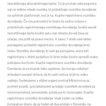
teoretičnega ali praktičnega izpita. To je postalo zelo pogosto,
saj vsi vidimo mlade voznike, ki pridobivajo vozniško dovoljenje
na spletnih platformah, kot je ta. Kupite registrirano vozniško
dovoljenje. Če ste polnoletni in imate še vedno težave s
pridobitvijo registriranega vozniškega dovoljenja, bodisi zaradi
teoretičnega izpita bodisi zato, ker nimate dovolj časa za
učenje, ste prišli na pravo mesto. V samo 7 dneh vam lahko
pomagamo pridobiti registrirano vozniško dovoljenje brez
težav. Vozniško dovoljenje, ki vam ga ponujamo, mora biti
registrirano v zbirki podatkov in brez težav boste opravili vsako
policijsko kontrolo. Kupite registrirano vozniško dovoljenje.
Dandanes je postopek tako zapleten, da morajo nekateri
državljani menjati države, da bi našli rešitve, ki jih le redko
najdejo. Sodelujemo z višjimi organi znotraj Ministrstva za
promet (uradi), specializiranimi za izdajo vozniških dovoljenj za
motorna kolesa, avtomobile, avtobuse in tovornjake. Kupite
registrirano vozniško dovoljenje. Vsak teden se veliko
Evropejcev zbere, da za teden ali dva pridejo v Slovenijo, na