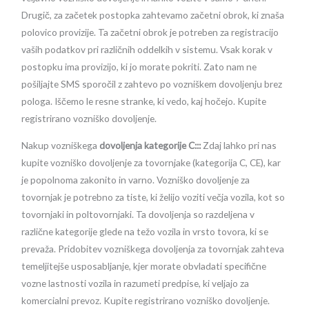
Drugič, za začetek postopka zahtevamo začetni obrok, ki znaša
polovico provizije. Ta začetni obrok je potreben za registracijo
vaših podatkov pri različnih oddelkih v sistemu. Vsak korak v
postopku ima provizijo, ki jo morate pokriti. Zato nam ne
pošiljajte SMS sporočil z zahtevo po vozniškem dovoljenju brez
pologa. Iščemo le resne stranke, ki vedo, kaj hočejo. Kupite
registrirano vozniško dovoljenje.
Nakup vozniškega
dovoljenja kategorije C:::
Zdaj lahko pri nas
kupite vozniško dovoljenje za tovornjake (kategorija C, CE), kar
je popolnoma zakonito in varno. Vozniško dovoljenje za
tovornjak je potrebno za tiste, ki želijo voziti večja vozila, kot so
tovornjaki in poltovornjaki. Ta dovoljenja so razdeljena v
različne kategorije glede na težo vozila in vrsto tovora, ki se
prevaža. Pridobitev vozniškega dovoljenja za tovornjak zahteva
temeljitejše usposabljanje, kjer morate obvladati specifične
vozne lastnosti vozila in razumeti predpise, ki veljajo za
komercialni prevoz. Kupite registrirano vozniško dovoljenje.