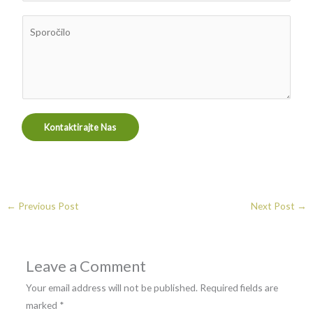
a
i
t
*
S
l
e
p
k
g
o
a
o
r
W
r
o
h
i
č
a
j
Kontaktirajte Nas
i
t
a
l
s
o
A
*
p
p
←
Previous Post
Next Post
→
a
Leave a Comment
Your email address will not be published.
Required fields are
marked
*