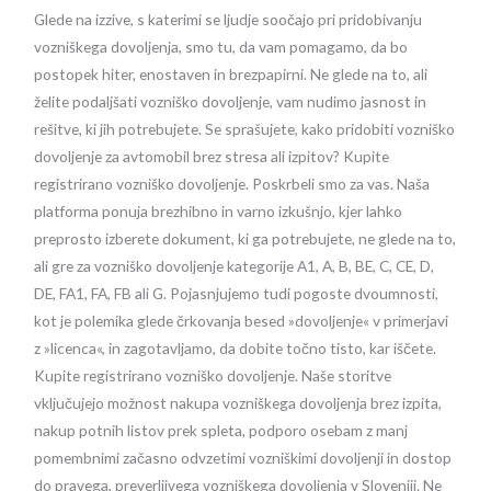
Glede na izzive, s katerimi se ljudje soočajo pri pridobivanju
vozniškega dovoljenja, smo tu, da vam pomagamo, da bo
postopek hiter, enostaven in brezpapirni. Ne glede na to, ali
želite podaljšati vozniško dovoljenje, vam nudimo jasnost in
rešitve, ki jih potrebujete. Se sprašujete, kako pridobiti vozniško
dovoljenje za avtomobil brez stresa ali izpitov? Kupite
registrirano vozniško dovoljenje. Poskrbeli smo za vas. Naša
platforma ponuja brezhibno in varno izkušnjo, kjer lahko
preprosto izberete dokument, ki ga potrebujete, ne glede na to,
ali gre za vozniško dovoljenje kategorije A1, A, B, BE, C, CE, D,
DE, FA1, FA, FB ali G. Pojasnjujemo tudi pogoste dvoumnosti,
kot je polemika glede črkovanja besed »dovoljenje« v primerjavi
z »licenca«, in zagotavljamo, da dobite točno tisto, kar iščete.
Kupite registrirano vozniško dovoljenje. Naše storitve
vključujejo možnost nakupa vozniškega dovoljenja brez izpita,
nakup potnih listov prek spleta, podporo osebam z manj
pomembnimi začasno odvzetimi vozniškimi dovoljenji in dostop
do pravega, preverljivega vozniškega dovoljenja v Sloveniji. Ne