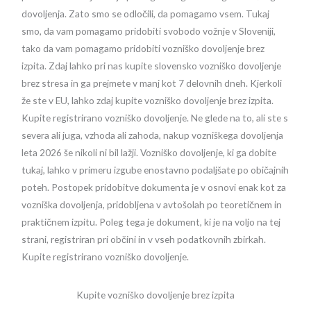
dovoljenja. Zato smo se odločili, da pomagamo vsem. Tukaj
smo, da vam pomagamo pridobiti svobodo vožnje v Sloveniji,
tako da vam pomagamo pridobiti vozniško dovoljenje brez
izpita. Zdaj lahko pri nas kupite slovensko vozniško dovoljenje
brez stresa in ga prejmete v manj kot 7 delovnih dneh. Kjerkoli
že ste v EU, lahko zdaj kupite vozniško dovoljenje brez izpita.
Kupite registrirano vozniško dovoljenje. Ne glede na to, ali ste s
severa ali juga, vzhoda ali zahoda, nakup vozniškega dovoljenja
leta 2026 še nikoli ni bil lažji. Vozniško dovoljenje, ki ga dobite
tukaj, lahko v primeru izgube enostavno podaljšate po običajnih
poteh. Postopek pridobitve dokumenta je v osnovi enak kot za
vozniška dovoljenja, pridobljena v avtošolah po teoretičnem in
praktičnem izpitu. Poleg tega je dokument, ki je na voljo na tej
strani, registriran pri občini in v vseh podatkovnih zbirkah.
Kupite registrirano vozniško dovoljenje.
Kupite vozniško dovoljenje brez izpita