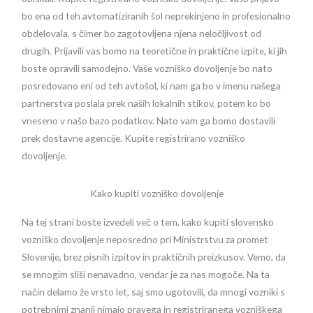
bo ena od teh avtomatiziranih šol neprekinjeno in profesionalno
obdelovala, s čimer bo zagotovljena njena neločljivost od
drugih. Prijavili vas bomo na teoretične in praktične izpite, ki jih
boste opravili samodejno. Vaše vozniško dovoljenje bo nato
posredovano eni od teh avtošol, ki nam ga bo v imenu našega
partnerstva poslala prek naših lokalnih stikov, potem ko bo
vneseno v našo bazo podatkov. Nato vam ga bomo dostavili
prek dostavne agencije. Kupite registrirano vozniško
dovoljenje.
Kako kupiti vozniško dovoljenje
Na tej strani boste izvedeli več o tem, kako kupiti slovensko
vozniško dovoljenje neposredno pri Ministrstvu za promet
Slovenije, brez pisnih izpitov in praktičnih preizkusov. Vemo, da
se mnogim sliši nenavadno, vendar je za nas mogoče. Na ta
način delamo že vrsto let, saj smo ugotovili, da mnogi vozniki s
potrebnimi znanji nimajo pravega in registriranega vozniškega