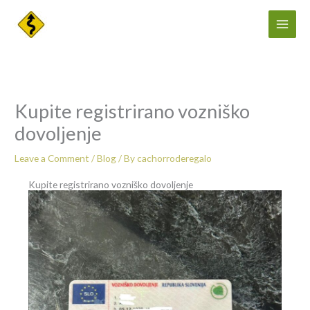
Skip
to
content
Kupite registrirano vozniško
dovoljenje
Leave a Comment
/
Blog
/ By
cachorroderegalo
Kupite registrirano vozniško dovoljenje