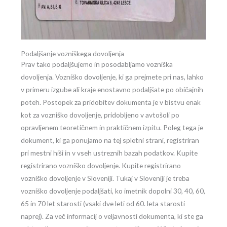
Podaljšanje vozniškega dovoljenja
Prav tako podaljšujemo in posodabljamo vozniška
dovoljenja. Vozniško dovoljenje, ki ga prejmete pri nas, lahko
v primeru izgube ali kraje enostavno podaljšate po običajnih
poteh. Postopek za pridobitev dokumenta je v bistvu enak
kot za vozniško dovoljenje, pridobljeno v avtošoli po
opravljenem teoretičnem in praktičnem izpitu. Poleg tega je
dokument, ki ga ponujamo na tej spletni strani, registriran
pri mestni hiši in v vseh ustreznih bazah podatkov. Kupite
registrirano vozniško dovoljenje. Kupite registrirano
vozniško dovoljenje v Sloveniji. Tukaj v Sloveniji je treba
vozniško dovoljenje podaljšati, ko imetnik dopolni 30, 40, 60,
65 in 70 let starosti (vsaki dve leti od 60. leta starosti
naprej). Za več informacij o veljavnosti dokumenta, ki ste ga