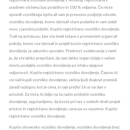
uradnem sistemu baz podatkov in 100 % veljavna. Če niste
opravili vozniškega izpita ali vam je prevozno podjetje odvzelo
vozniško dovoljenje, bomo izbrisali stare podatke in vam izdali
novo z jasnimi podatki. Kupite registrirano vozniško dovoljenje.
Tudi na avtobusu, kjer ste imeli težave s prometnimi organi ali
policijo, bomo vse izbrisali in prejeli boste registrirano vozniško
dovoljenje za zakonito uporabo. Prednost sodelovanja z nami
je, da ste lahko prepričani, da vam lahko organ izdaje v vašem
mestu podaljša vozniško dovoljenje po izteku njegove
veljavnosti. Kupite registrirano vozniško dovoljenje. Čeprav bi
vsi radi kupili vozniško dovoljenje, večina ljudi dvakrat premisli
zaradi razlogov, kot je cena, in raje preživi 16 ur na dan v
avtošoli. Za tiste, ki želijo na ta način pridobiti vozniško
dovoljenje, zagotavljamo, da boste pri nas v sedmih dneh prejeli
pristno in registrirano dovoljenje, cene pa so razumne. Kupite
registrirano vozniško dovoljenje.
Kupite slovensko vozniško dovoljenje, vozniško dovoljenje brez