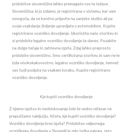
pridobitve slovenščine lahko premagate vse te težave.
Slovenščina, ki jo izdamo, je registrirana v sistemu, kar vam
omogoča, da se končno prijavite na sanjsko službo ali pa
svoje vsakdanje življenje upravljate z avtomobilom. Kupite
registrirano vozniško dovoljenje. Izkoristite našo storitev in
si pridobite legalno vozniško dovoljenje še danes. Pozabite
na dolge tečaje in zahtevne izpite. Zdaj lahko preprosto
pridobite slovenščino. Smo certificirana storitev, ki vam ne le
izda visokokakovostno, legalno vozniško dovoljenje, temveč
vas tudi podpira na vsakem koraku. Kupite registrirano
vozniško dovoljenje.
Kje kupiti vozniško dovoljenje
Z izjemo izpitov in neobiskovanja šole še vedno ničesar ne
prepuščamo naključju. Iščete, kje kupiti vozniško dovoljenje?
Vozniško dovoljenje brez izpita? Pridobitev veljavnega
vozniškega dovoljenja v Sloveniji je zelo težka naloga, zato