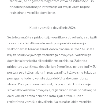
zahtevali, se pogovorite z agentom v živo na WhatsAppu in
pridobite podrobnejše informacije od svojih virov. Kupite
registrirano vozniško dovoljenje.
Kupite vozniško dovoljenje 2026
Se že leta mučite s pridobitvijo vozniškega dovoljenja, a so izpiti
za vas pretežki? Ali morate voziti po opravkih, reševanju
vsakodnevnih težav ali zaradi dobro plačane službe? Ali iščete
kraj za nakup veljavnega vozniškega dovoljenja? Vozniškega
dovoljenja brez izpita ali praktičnega preizkusa. Zakonita
pridobitev vozniškega dovoljenja v Evropi je za mnoge ljudi v EU
postala zelo težka naloga in prav zaradi te težave smo tukaj, da
pomagamo ljudem, kot ste vi, pridobiti ta dokument brez
stresa. Ponujamo vam možnost, da preprosto kupite svoje
slovensko vozniško dovoljenje, registrirano v bazi podatkov, ne
da bi vam bilo treba nenehno razmišljati o tem. Kupite
registrirano vozniško dovoljenje. Na ta način lahko vozniško