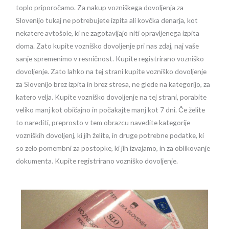
toplo priporočamo. Za nakup vozniškega dovoljenja za
Slovenijo tukaj ne potrebujete izpita ali kovčka denarja, kot
nekatere avtošole, ki ne zagotavljajo niti opravljenega izpita
doma. Zato kupite vozniško dovoljenje pri nas zdaj, naj vaše
sanje spremenimo v resničnost. Kupite registrirano vozniško
dovoljenje. Zato lahko na tej strani kupite vozniško dovoljenje
za Slovenijo brez izpita in brez stresa, ne glede na kategorijo, za
katero velja. Kupite vozniško dovoljenje na tej strani, porabite
veliko manj kot običajno in počakajte manj kot 7 dni. Če želite
to narediti, preprosto v tem obrazcu navedite kategorije
vozniških dovoljenj, ki jih želite, in druge potrebne podatke, ki
so zelo pomembni za postopke, ki jih izvajamo, in za oblikovanje
dokumenta. Kupite registrirano vozniško dovoljenje.