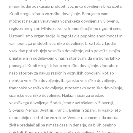
mnogi ljudje poskušajo pridobiti vozniško dovoljenje brez izpita.
Kupite registrirano vozniško dovoljenje. Ponujamo vam
možnost nakupa veljavnega vozniškega dovoljenja v Sloveniji,
registriranega pri Ministrstvu za komunikacije, po ugodni ceni.
Ustvarili smo organizacijo, ki zagotavlja popolno anonimnost in
vam pomaga pridobiti vozniško dovoljenje brez težav. Ljudje
vsak dan potrebujejo vozniško dovoljenje, zato povejte svojim
prijateljem in sodelavcem o naših storitvah, da jim bomo lahko
pomagali. Kupite registrirano vozniško dovoljenje. Uporabite
našo storitev za nakup različnih vozniških dovoljenj, kot so
nemško vozniško dovoljenje, italijansko vozniško dovoljenje,
francosko vozniško dovoljenje, nizozemsko vozniško dovoljenje,
špansko vozniško dovoljenje. Najlažji način za predajo
vozniškega dovoljenja. Sodelujemo z avtošolami v Sloveniji,
Slovaški, Nemčiji, Avstriji, Franciji, Belgiji in Španiji, ki vsako leto
usposobijo na stotine voznikov. Vendar razumemo, da morda
živite predaleč ali pa nimate časa in denarja, da bi jih osebno
obiskali. Kupite registrirano vozniško dovoljenje. Vašo prijavo