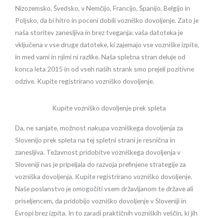
Nizozemsko, Švedsko, v Nemčijo, Francijo, Španijo, Belgijo in
Poljsko, da bi hitro in poceni dobili vozniško dovoljenje. Zato je
naša storitev zanesljiva in brez tveganja: vaša datoteka je
vključena v vse druge datoteke, ki zajemajo vse vozniške izpite,
in med vami in njimi ni razlike. Naša spletna stran deluje od
konca leta 2015 in od vseh naših strank smo prejeli pozitivne
odzive. Kupite registrirano vozniško dovoljenje.
Kupite vozniško dovoljenje prek spleta
Da, ne sanjate, možnost nakupa vozniškega dovoljenja za
Slovenijo prek spleta na tej spletni strani je resnična in
zanesljiva. Težavnost pridobitve vozniškega dovoljenja v
Sloveniji nas je pripeljala do razvoja prefinjene strategije za
vozniška dovoljenja. Kupite registrirano vozniško dovoljenje.
Naše poslanstvo je omogočiti vsem državljanom te države ali
priseljencem, da pridobijo vozniško dovoljenje v Sloveniji in
Evropi brez izpita. In to zaradi praktičnih vozniških veščin, ki jih