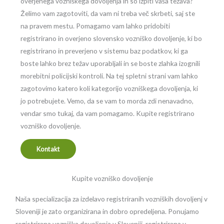
overjenega vozniškega dovoljenja in so izpiti vaša težava?
Želimo vam zagotoviti, da vam ni treba več skrbeti, saj ste
na pravem mestu. Pomagamo vam lahko pridobiti
registrirano in overjeno slovensko vozniško dovoljenje, ki bo
registrirano in preverjeno v sistemu baz podatkov, ki ga
boste lahko brez težav uporabljali in se boste zlahka izognili
morebitni policijski kontroli. Na tej spletni strani vam lahko
zagotovimo katero koli kategorijo vozniškega dovoljenja, ki
jo potrebujete. Vemo, da se vam to morda zdi nenavadno,
vendar smo tukaj, da vam pomagamo. Kupite registrirano
vozniško dovoljenje.
Kontakt
Kupite vozniško dovoljenje
Naša specializacija za izdelavo registriranih vozniških dovoljenj v
Sloveniji je zato organizirana in dobro opredeljena. Ponujamo
registrirana vozniška dovoljenja v Sloveniji, registrirana v