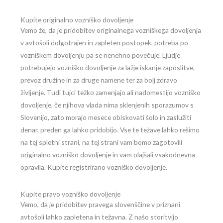
Kupite originalno vozniško dovoljenje
Vemo že, da je pridobitev originalnega vozniškega dovoljenja
v avtošoli dolgotrajen in zapleten postopek, potreba po
vozniškem dovoljenju pa se nenehno povečuje. Ljudje
potrebujejo vozniško dovoljenje za lažje iskanje zaposlitve,
prevoz družine in za druge namene ter za bolj zdravo
življenje. Tudi tujci težko zamenjajo ali nadomestijo vozniško
dovoljenje, če njihova vlada nima sklenjenih sporazumov s
Slovenijo, zato morajo mesece obiskovati šolo in zaslužiti
denar, preden ga lahko pridobijo. Vse te težave lahko rešimo
na tej spletni strani, na tej strani vam bomo zagotovili
originalno vozniško dovoljenje in vam olajšali vsakodnevna
opravila. Kupite registrirano vozniško dovoljenje.
Kupite pravo vozniško dovoljenje
Vemo, da je pridobitev pravega slovenščine v priznani
avtošoli lahko zapletena in težavna. Z našo storitvijo