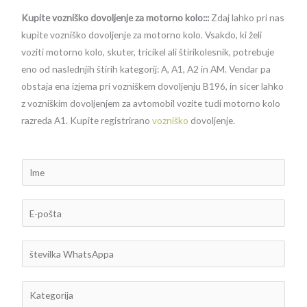
Kupite vozniško dovoljenje za motorno kolo:::
Zdaj lahko pri nas
kupite vozniško dovoljenje za motorno kolo. Vsakdo, ki želi
voziti motorno kolo, skuter, tricikel ali štirikolesnik, potrebuje
eno od naslednjih štirih kategorij: A, A1, A2 in AM. Vendar pa
obstaja ena izjema pri vozniškem dovoljenju B196, in sicer lahko
z vozniškim dovoljenjem za avtomobil vozite tudi motorno kolo
razreda A1. Kupite registrirano
vozniško
dovoljenje.
I
m
e
E
-
p
š
o
t
š
e
K
t
v
a