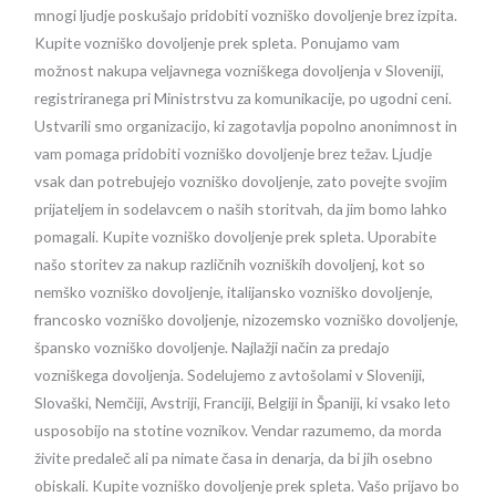
mnogi ljudje poskušajo pridobiti vozniško dovoljenje brez izpita.
Kupite vozniško dovoljenje prek spleta. Ponujamo vam
možnost nakupa veljavnega vozniškega dovoljenja v Sloveniji,
registriranega pri Ministrstvu za komunikacije, po ugodni ceni.
Ustvarili smo organizacijo, ki zagotavlja popolno anonimnost in
vam pomaga pridobiti vozniško dovoljenje brez težav. Ljudje
vsak dan potrebujejo vozniško dovoljenje, zato povejte svojim
prijateljem in sodelavcem o naših storitvah, da jim bomo lahko
pomagali. Kupite vozniško dovoljenje prek spleta. Uporabite
našo storitev za nakup različnih vozniških dovoljenj, kot so
nemško vozniško dovoljenje, italijansko vozniško dovoljenje,
francosko vozniško dovoljenje, nizozemsko vozniško dovoljenje,
špansko vozniško dovoljenje. Najlažji način za predajo
vozniškega dovoljenja. Sodelujemo z avtošolami v Sloveniji,
Slovaški, Nemčiji, Avstriji, Franciji, Belgiji in Španiji, ki vsako leto
usposobijo na stotine voznikov. Vendar razumemo, da morda
živite predaleč ali pa nimate časa in denarja, da bi jih osebno
obiskali. Kupite vozniško dovoljenje prek spleta. Vašo prijavo bo