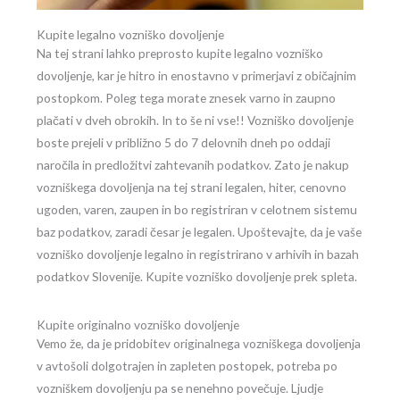
Kupite legalno vozniško dovoljenje
Na tej strani lahko preprosto kupite legalno vozniško
dovoljenje, kar je hitro in enostavno v primerjavi z običajnim
postopkom. Poleg tega morate znesek varno in zaupno
plačati v dveh obrokih. In to še ni vse!! Vozniško dovoljenje
boste prejeli v približno 5 do 7 delovnih dneh po oddaji
naročila in predložitvi zahtevanih podatkov. Zato je nakup
vozniškega dovoljenja na tej strani legalen, hiter, cenovno
ugoden, varen, zaupen in bo registriran v celotnem sistemu
baz podatkov, zaradi česar je legalen. Upoštevajte, da je vaše
vozniško dovoljenje legalno in registrirano v arhivih in bazah
podatkov Slovenije. Kupite vozniško dovoljenje prek spleta.
Kupite originalno vozniško dovoljenje
Vemo že, da je pridobitev originalnega vozniškega dovoljenja
v avtošoli dolgotrajen in zapleten postopek, potreba po
vozniškem dovoljenju pa se nenehno povečuje. Ljudje