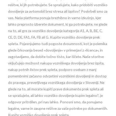
rešitve, ki jih potrebujete. Se sprašujete, kako pridobiti vozniško
dovoljenje za avtomobil brez stresa ali izpitov? Poskrbeli smo za
vas. Naša platforma ponuja brezhibno in varno izkušnjo, kjer
lahko preprosto izberete dokument, ki ga potrebujete, ne glede
na to, ali gre za vozniško dovoljenje kategorije A1, A, B, BE, C,
CE, D, DE, FA1, FA, FB ali G. Kupite vozniško dovoljenje prek
spleta. Pojasnjujemo tudi pogoste dvoumnosti, kot je polemika
glede črkovanja besed »dovoljenje« v primerjavi z »licenca«, in
zagotavljamo, da dobite točno tisto, kar iščete. Naše storitve
vključujejo možnost nakupa vozniškega dovoljenja brez izpita,
nakup potnih listov prek spleta, podporo osebam z manj
pomembnimi začasno odvzetimi vozniškimi dovoljenji in dostop
do pravega, preverljivega vozniškega dovoljenja v Sloveniji. Ne
glede na to, ali morate kupiti prave dokumente prek spleta ali
se sprašujete, ali lahko vozniško dovoljenje kupim legalno?, je
odgovor pritrdilen, pri nas lahko. Ponosni smo, da ponujamo
legalne, varne in zaupne rešitve za vaše potrebe po dokumentih.
Kupite vozniško dovoljenje prek spleta.