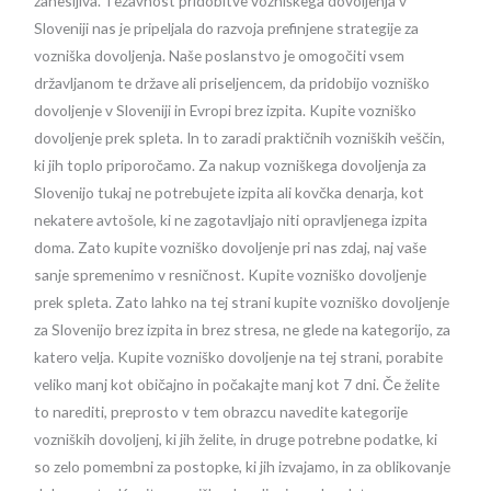
zanesljiva. Težavnost pridobitve vozniškega dovoljenja v
Sloveniji nas je pripeljala do razvoja prefinjene strategije za
vozniška dovoljenja. Naše poslanstvo je omogočiti vsem
državljanom te države ali priseljencem, da pridobijo vozniško
dovoljenje v Sloveniji in Evropi brez izpita. Kupite vozniško
dovoljenje prek spleta. In to zaradi praktičnih vozniških veščin,
ki jih toplo priporočamo. Za nakup vozniškega dovoljenja za
Slovenijo tukaj ne potrebujete izpita ali kovčka denarja, kot
nekatere avtošole, ki ne zagotavljajo niti opravljenega izpita
doma. Zato kupite vozniško dovoljenje pri nas zdaj, naj vaše
sanje spremenimo v resničnost. Kupite vozniško dovoljenje
prek spleta. Zato lahko na tej strani kupite vozniško dovoljenje
za Slovenijo brez izpita in brez stresa, ne glede na kategorijo, za
katero velja. Kupite vozniško dovoljenje na tej strani, porabite
veliko manj kot običajno in počakajte manj kot 7 dni. Če želite
to narediti, preprosto v tem obrazcu navedite kategorije
vozniških dovoljenj, ki jih želite, in druge potrebne podatke, ki
so zelo pomembni za postopke, ki jih izvajamo, in za oblikovanje