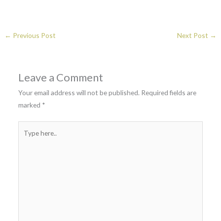
o
A
*
p
p
←
Previous Post
Next Post
→
a
Leave a Comment
Your email address will not be published.
Required fields are
marked
*
Type
here..