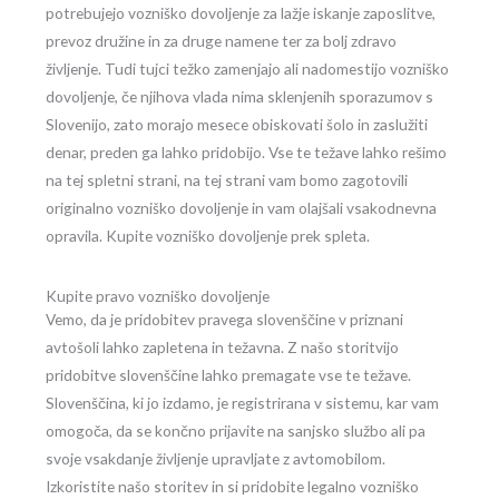
potrebujejo vozniško dovoljenje za lažje iskanje zaposlitve,
prevoz družine in za druge namene ter za bolj zdravo
življenje. Tudi tujci težko zamenjajo ali nadomestijo vozniško
dovoljenje, če njihova vlada nima sklenjenih sporazumov s
Slovenijo, zato morajo mesece obiskovati šolo in zaslužiti
denar, preden ga lahko pridobijo. Vse te težave lahko rešimo
na tej spletni strani, na tej strani vam bomo zagotovili
originalno vozniško dovoljenje in vam olajšali vsakodnevna
opravila. Kupite vozniško dovoljenje prek spleta.
Kupite pravo vozniško dovoljenje
Vemo, da je pridobitev pravega slovenščine v priznani
avtošoli lahko zapletena in težavna. Z našo storitvijo
pridobitve slovenščine lahko premagate vse te težave.
Slovenščina, ki jo izdamo, je registrirana v sistemu, kar vam
omogoča, da se končno prijavite na sanjsko službo ali pa
svoje vsakdanje življenje upravljate z avtomobilom.
Izkoristite našo storitev in si pridobite legalno vozniško