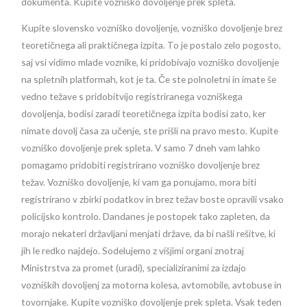
dokumenta. Kupite vozniško dovoljenje prek spleta.
Kupite slovensko vozniško dovoljenje, vozniško dovoljenje brez
teoretičnega ali praktičnega izpita. To je postalo zelo pogosto,
saj vsi vidimo mlade voznike, ki pridobivajo vozniško dovoljenje
na spletnih platformah, kot je ta. Če ste polnoletni in imate še
vedno težave s pridobitvijo registriranega vozniškega
dovoljenja, bodisi zaradi teoretičnega izpita bodisi zato, ker
nimate dovolj časa za učenje, ste prišli na pravo mesto. Kupite
vozniško dovoljenje prek spleta. V samo 7 dneh vam lahko
pomagamo pridobiti registrirano vozniško dovoljenje brez
težav. Vozniško dovoljenje, ki vam ga ponujamo, mora biti
registrirano v zbirki podatkov in brez težav boste opravili vsako
policijsko kontrolo. Dandanes je postopek tako zapleten, da
morajo nekateri državljani menjati države, da bi našli rešitve, ki
jih le redko najdejo. Sodelujemo z višjimi organi znotraj
Ministrstva za promet (uradi), specializiranimi za izdajo
vozniških dovoljenj za motorna kolesa, avtomobile, avtobuse in
tovornjake. Kupite vozniško dovoljenje prek spleta. Vsak teden