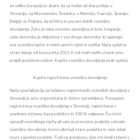
se veliko Evropejcev zbere, da za teden ali dva pridejo v
Slovenijo, na Nizozemsko, Švedsko, v Nemčijo, Francijo, Španijo,
Belgijo in Poljsko, da bi hitro in poceni dobili vozniško
dovoljenje. Zato je naša storitev zanesljiva in brez tveganja:
vaša datoteka je vključena v vse druge datoteke, ki zajemajo
vse vozniške izpite, in med vami in njimi ni razlike. Naša spletna
stran deluje od konca leta 2015 in od vseh naših strank smo
prejeli pozitivne odzive. Kupite vozniško dovoljenje prek spleta.
Kupite registrirano vozniško dovoljenje
Naša specializacija za izdelavo registriranih vozniških dovoljenj v
Sloveniji je zato organizirana in dobro opredeljena. Ponujamo
registrirana vozniška dovoljenja v Sloveniji, registrirana v
uradnem sistemu baz podatkov in 100 % veljavna. Če niste
opravili vozniškega izpita ali vam je prevozno podjetje odvzelo
vozniško dovoljenje, bomo izbrisali stare podatke in vam izdali
novo z jasnimi podatki. Tudi na avtobusu, kjer ste imeli težave s