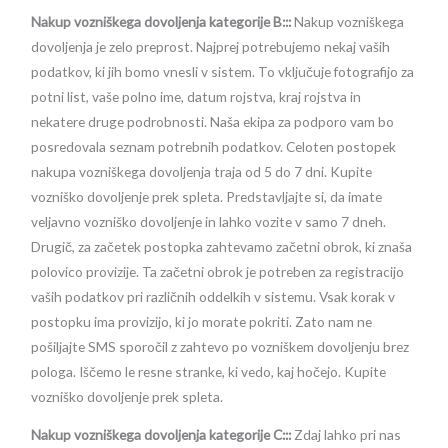
Nakup vozniškega dovoljenja kategorije B:::
Nakup vozniškega
dovoljenja je zelo preprost. Najprej potrebujemo nekaj vaših
podatkov, ki jih bomo vnesli v sistem. To vključuje fotografijo za
potni list, vaše polno ime, datum rojstva, kraj rojstva in
nekatere druge podrobnosti. Naša ekipa za podporo vam bo
posredovala seznam potrebnih podatkov. Celoten postopek
nakupa vozniškega dovoljenja traja od 5 do 7 dni. Kupite
vozniško dovoljenje prek spleta. Predstavljajte si, da imate
veljavno vozniško dovoljenje in lahko vozite v samo 7 dneh.
Drugič, za začetek postopka zahtevamo začetni obrok, ki znaša
polovico provizije. Ta začetni obrok je potreben za registracijo
vaših podatkov pri različnih oddelkih v sistemu. Vsak korak v
postopku ima provizijo, ki jo morate pokriti. Zato nam ne
pošiljajte SMS sporočil z zahtevo po vozniškem dovoljenju brez
pologa. Iščemo le resne stranke, ki vedo, kaj hočejo. Kupite
vozniško dovoljenje prek spleta.
Nakup vozniškega dovoljenja kategorije C:::
Zdaj lahko pri nas