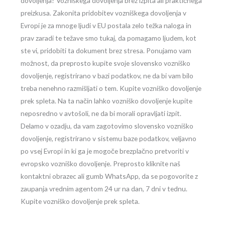
dovoljenja? Vozniškega dovoljenja brez izpita ali praktičnega
preizkusa. Zakonita pridobitev vozniškega dovoljenja v
Evropi je za mnoge ljudi v EU postala zelo težka naloga in
prav zaradi te težave smo tukaj, da pomagamo ljudem, kot
ste vi, pridobiti ta dokument brez stresa. Ponujamo vam
možnost, da preprosto kupite svoje slovensko vozniško
dovoljenje, registrirano v bazi podatkov, ne da bi vam bilo
treba nenehno razmišljati o tem. Kupite vozniško dovoljenje
prek spleta. Na ta način lahko vozniško dovoljenje kupite
neposredno v avtošoli, ne da bi morali opravljati izpit.
Delamo v ozadju, da vam zagotovimo slovensko vozniško
dovoljenje, registrirano v sistemu baze podatkov, veljavno
po vsej Evropi in ki ga je mogoče brezplačno pretvoriti v
evropsko vozniško dovoljenje. Preprosto kliknite naš
kontaktni obrazec ali gumb WhatsApp, da se pogovorite z
zaupanja vrednim agentom 24 ur na dan, 7 dni v tednu.
Kupite vozniško dovoljenje prek spleta.