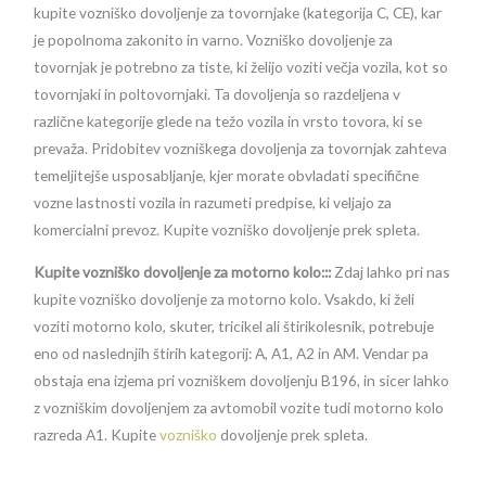
kupite vozniško dovoljenje za tovornjake (kategorija C, CE), kar
je popolnoma zakonito in varno. Vozniško dovoljenje za
tovornjak je potrebno za tiste, ki želijo voziti večja vozila, kot so
tovornjaki in poltovornjaki. Ta dovoljenja so razdeljena v
različne kategorije glede na težo vozila in vrsto tovora, ki se
prevaža. Pridobitev vozniškega dovoljenja za tovornjak zahteva
temeljitejše usposabljanje, kjer morate obvladati specifične
vozne lastnosti vozila in razumeti predpise, ki veljajo za
komercialni prevoz. Kupite vozniško dovoljenje prek spleta.
Kupite vozniško dovoljenje za motorno kolo:::
Zdaj lahko pri nas
kupite vozniško dovoljenje za motorno kolo. Vsakdo, ki želi
voziti motorno kolo, skuter, tricikel ali štirikolesnik, potrebuje
eno od naslednjih štirih kategorij: A, A1, A2 in AM. Vendar pa
obstaja ena izjema pri vozniškem dovoljenju B196, in sicer lahko
z vozniškim dovoljenjem za avtomobil vozite tudi motorno kolo
razreda A1. Kupite
vozniško
dovoljenje prek spleta.