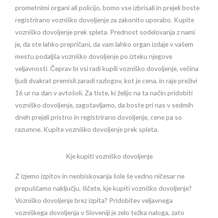
prometnimi organi ali policijo, bomo vse izbrisali in prejeli boste
registrirano vozniško dovoljenje za zakonito uporabo. Kupite
vozniško dovoljenje prek spleta. Prednost sodelovanja z nami
je, da ste lahko prepričani, da vam lahko organ izdaje v vašem
mestu podaljša vozniško dovoljenje po izteku njegove
veljavnosti. Čeprav bi vsi radi kupili vozniško dovoljenje, večina
ljudi dvakrat premisli zaradi razlogov, kot je cena, in raje preživi
16 ur na dan v avtošoli. Za tiste, ki želijo na ta način pridobiti
vozniško dovoljenje, zagotavljamo, da boste pri nas v sedmih
dneh prejeli pristno in registrirano dovoljenje, cene pa so
razumne. Kupite vozniško dovoljenje prek spleta.
Kje kupiti vozniško dovoljenje
Z izjemo izpitov in neobiskovanja šole še vedno ničesar ne
prepuščamo naključju. Iščete, kje kupiti vozniško dovoljenje?
Vozniško dovoljenje brez izpita? Pridobitev veljavnega
vozniškega dovoljenja v Sloveniji je zelo težka naloga, zato