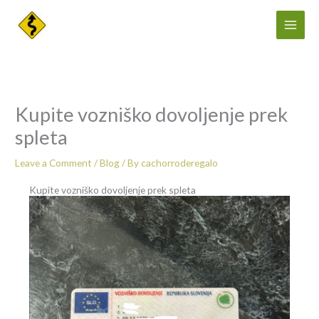
Skip
to
content
Kupite vozniško dovoljenje prek
spleta
Leave a Comment
/
Blog
/ By
cachorroderegalo
Kupite vozniško dovoljenje prek spleta