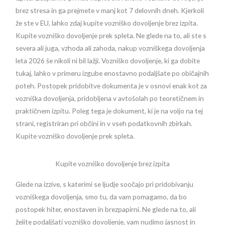
brez stresa in ga prejmete v manj kot 7 delovnih dneh. Kjerkoli
že ste v EU, lahko zdaj kupite vozniško dovoljenje brez izpita.
Kupite vozniško dovoljenje prek spleta. Ne glede na to, ali ste s
severa ali juga, vzhoda ali zahoda, nakup vozniškega dovoljenja
leta 2026 še nikoli ni bil lažji. Vozniško dovoljenje, ki ga dobite
tukaj, lahko v primeru izgube enostavno podaljšate po običajnih
poteh. Postopek pridobitve dokumenta je v osnovi enak kot za
vozniška dovoljenja, pridobljena v avtošolah po teoretičnem in
praktičnem izpitu. Poleg tega je dokument, ki je na voljo na tej
strani, registriran pri občini in v vseh podatkovnih zbirkah.
Kupite vozniško dovoljenje prek spleta.
Kupite vozniško dovoljenje brez izpita
Glede na izzive, s katerimi se ljudje soočajo pri pridobivanju
vozniškega dovoljenja, smo tu, da vam pomagamo, da bo
postopek hiter, enostaven in brezpapirni. Ne glede na to, ali
želite podaljšati vozniško dovoljenje, vam nudimo jasnost in