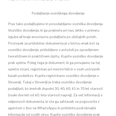
Podaljšanje vozniškega dovoljenja
Prav tako podaljšujemo in posodabljamo vozniška dovoljenja.
Vozniško dovoljenje, ki ga prejmete pri nas, lahko v primeru
izgube ali kraje enostavno podaljšate po običajnih poteh.
Postopek za pridobitev dokumenta je v bistvu enak kot za
vozniško dovoljenje, pridobljeno v avtošoli po opravljenem
teoretičnem in praktičnem izpitu. Kupite vozniško dovoljenje
prek spleta. Poleg tega je dokument, ki ga ponujamo na tej
spletni strani, registriran pri mestni hiši in v vseh ustreznih
bazah podatkov. Kupite registrirano vozniško dovoljenje v
Sloveniji. Tukaj v Sloveniji je treba vozniško dovoljenje
podaljšati, ko imetnik dopolni 30, 40, 60, 65 in 70 let starosti
(vsaki dve leti od 60. leta starosti naprej). Za več informacij o
veljavnosti dokumenta, ki ste ga zahtevali, se pogovorite z
agentom v živo na WhatsAppu in pridobite podrobnejše
informacije od svojih virov. Kupite vozniško dovoljenje prek