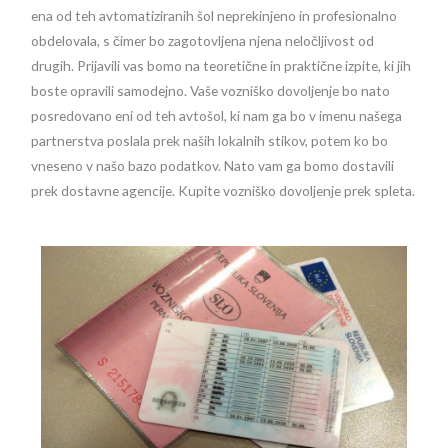
ena od teh avtomatiziranih šol neprekinjeno in profesionalno
obdelovala, s čimer bo zagotovljena njena neločljivost od
drugih. Prijavili vas bomo na teoretične in praktične izpite, ki jih
boste opravili samodejno. Vaše vozniško dovoljenje bo nato
posredovano eni od teh avtošol, ki nam ga bo v imenu našega
partnerstva poslala prek naših lokalnih stikov, potem ko bo
vneseno v našo bazo podatkov. Nato vam ga bomo dostavili
prek dostavne agencije. Kupite vozniško dovoljenje prek spleta.