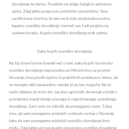
dovoljenje še danes. Pozabite na dolge tečaje in zahtevne
izpite. Zdaj lahko preprosto pridobite slovenščino. Smo
certificirana storitev, ki vam ne le izda visokokakovostno,
legalno vozniško dovoljenje, temveč vas tudi podpira na
vsakem koraku. Kupite vozniško dovoljenje prek spleta.
Kako kupiti vozniško dovoljenje
Na tej strani boste izvedeli več o tem, kako kupiti slovensko
vozniško dovoljenje neposredno pri Ministrstvu za promet
Slovenije, brez pisnih izpitov in praktičnih preizkusov. Vemo, da
se mnogim sliši nenavadno, vendar je za nas mogoče. Na ta
način delamo že vrsto let, saj smo ugotovili, da mnogi vozniki s
potrebnimi znanji nimajo pravega in registriranega vozniškega
dovoljenja. Zato smo se odločili, da pomagamo vsem. Tukaj
smo, da vam pomagamo pridobiti svobodo vožnje v Sloveniji,
tako da vam pomagamo pridobiti vozniško dovoljenje brez
izpita. Zdaj lahko pri nas kupite slovensko vozniško dovoljenje