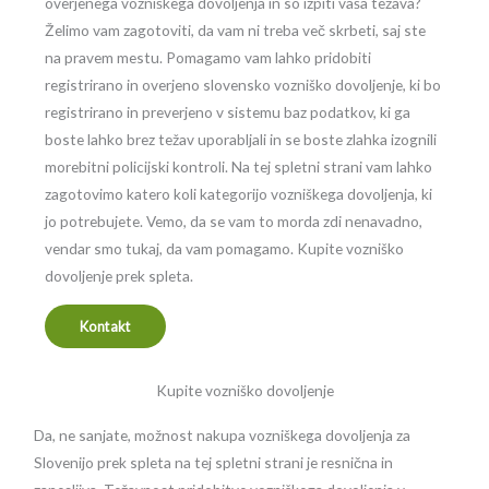
overjenega vozniškega dovoljenja in so izpiti vaša težava?
Želimo vam zagotoviti, da vam ni treba več skrbeti, saj ste
na pravem mestu. Pomagamo vam lahko pridobiti
registrirano in overjeno slovensko vozniško dovoljenje, ki bo
registrirano in preverjeno v sistemu baz podatkov, ki ga
boste lahko brez težav uporabljali in se boste zlahka izognili
morebitni policijski kontroli. Na tej spletni strani vam lahko
zagotovimo katero koli kategorijo vozniškega dovoljenja, ki
jo potrebujete. Vemo, da se vam to morda zdi nenavadno,
vendar smo tukaj, da vam pomagamo. Kupite vozniško
dovoljenje prek spleta.
Kontakt
Kupite vozniško dovoljenje
Da, ne sanjate, možnost nakupa vozniškega dovoljenja za
Slovenijo prek spleta na tej spletni strani je resnična in